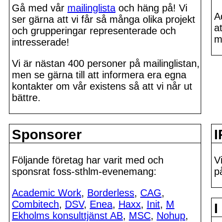
Gå med vår
mailinglista
och häng på! Vi
A
ser gärna att vi får så många olika projekt
a
och grupperingar representerade och
ma
intresserade!
Vi är nästan 400 personer på mailinglistan,
men se gärna till att informera era egna
kontakter om vår existens så att vi når ut
bättre.
Sponsorer
I
Följande företag har varit med och
V
sponsrat foss-sthlm-evenemang:
p
Academic Work
,
Borderless
,
CAG
,
Combitech
,
DSV
,
Enea
,
Haxx
,
Init
,
M
I
Ekholms konsulttjänst AB
,
MSC
,
Nohup
,