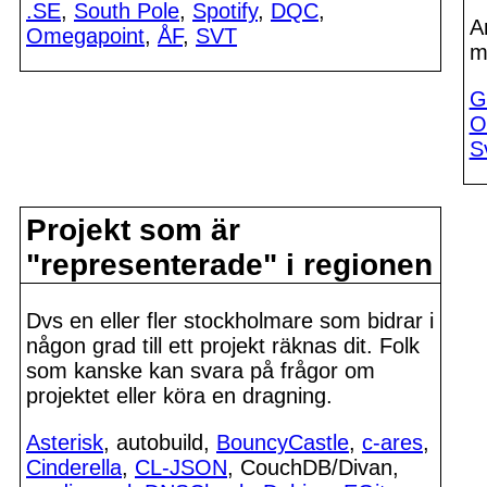
.SE
,
South Pole
,
Spotify
,
DQC
,
A
Omegapoint
,
ÅF
,
SVT
m
G
O
S
Projekt som är
"representerade" i regionen
Dvs en eller fler stockholmare som bidrar i
någon grad till ett projekt räknas dit. Folk
som kanske kan svara på frågor om
projektet eller köra en dragning.
Asterisk
, autobuild,
BouncyCastle
,
c-ares
,
Cinderella
,
CL-JSON
, CouchDB/Divan,