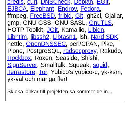
credis
,
curl
,
DNSCheck
,
Debian
,
EGit
,
EJBCA
,
Elephant
,
Endrov
,
Fedora
,
ffmpeg,
FreeBSD
,
fribid
,
Git
, git2cl, Gjallar,
gmp, GNU GSS, GNU SASL,
GnuTLS
,
HOTP Toolkit,
JGit
, Kamailio,
Libidn
,
Libntlm
,
libssh2
,
Libtasn1
, lsh,
Nard SDK
,
nettle,
OpenDNSSEC
, perl/CPAN, Pike,
Plone, PostgreSQL,
radsecproxy
, Rakudo,
Rockbox
, Roxen, Seaside, Shishi,
SignServer
, Smalltalk, Squeak,
squid
,
Terrastore
,
Tor
, Yubico's yubico-c, yk-ksm,
yk-val och många fler!
Skicka länkar till projekten så kommer de in...