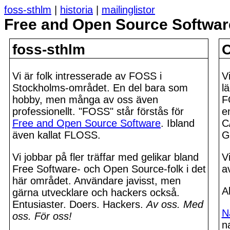
foss-sthlm
|
historia
|
mailinglistor
Free and Open Source Software
foss-sthlm
O
Vi är folk intresserade av FOSS i
V
Stockholms-området. En del bara som
l
hobby, men många av oss även
F
professionellt. "FOSS" står förstås för
e
Free and Open Source Software
. Ibland
C
även kallat FLOSS.
G
Vi jobbar på fler träffar med gelikar bland
V
Free Software- och Open Source-folk i det
av
här området. Användare javisst, men
A
gärna utvecklare och hackers också.
Entusiaster. Doers. Hackers.
Av oss. Med
N
oss. För oss!
n